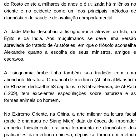
de Rosto existe a milhares de anos e é utilizada há milênios no
oriente e no ocidente como um dos principais métodos de
diagnóstico de saúde e de avaliação comportamental.
A Idade Média descobriu a fisiognomonia através do Islã, do
Egito e da Índia. Aos muçulmanos se deve uma versão
abreviada do tratado de Aristóteles, em que o filósofo aconselha
Alexandre quanto à escolha de seus ministros, amigos e
escravos.
A fisiognomia árabe tinha também sua tradição com uma
abundante literatura. O manual de medicina (Al-Tibb al Mansûrî )
de Rhazès dedica-lhe 58 capítulos, o Kitâb-al-Firâsa, de Al-Râzi
(1209), tem excelentes especulações sobre natureza e as
formas animais do homem.
No Extremo Oriente, na China, a arte milenar da leitura facial
(onde é chamada de Siang Mien) data da época do imperador
amarelo. Inicialmente, era uma ferramenta de diagnóstico dos
praticantes da medicina chinesa, depois se tornou um método