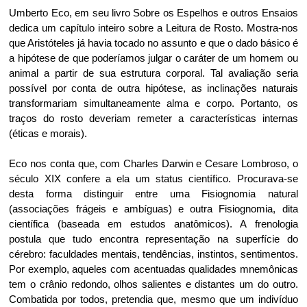
Umberto Eco, em seu livro Sobre os Espelhos e outros Ensaios
dedica um capítulo inteiro sobre a Leitura de Rosto. Mostra-nos
que Aristóteles já havia tocado no assunto e que o dado básico é
a hipótese de que poderíamos julgar o caráter de um homem ou
animal a partir de sua estrutura corporal. Tal avaliação seria
possível por conta de outra hipótese, as inclinações naturais
transformariam simultaneamente alma e corpo. Portanto, os
traços do rosto deveriam remeter a características internas
(éticas e morais).
Eco nos conta que, com Charles Darwin e Cesare Lombroso, o
século XIX confere a ela um status científico. Procurava-se
desta forma distinguir entre uma Fisiognomia natural
(associações frágeis e ambíguas) e outra Fisiognomia, dita
científica (baseada em estudos anatômicos). A frenologia
postula que tudo encontra representação na superfície do
cérebro: faculdades mentais, tendências, instintos, sentimentos.
Por exemplo, aqueles com acentuadas qualidades mnemônicas
tem o crânio redondo, olhos salientes e distantes um do outro.
Combatida por todos, pretendia que, mesmo que um indivíduo