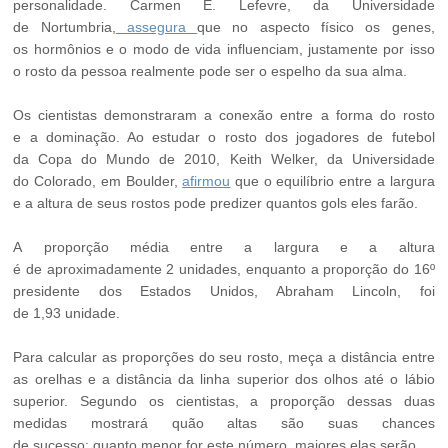
personalidade. Carmen E. Lefevre, da Universidade
de Nortumbria,
assegura
que no aspecto físico os genes,
os hormônios e o modo de vida influenciam, justamente por isso
o rosto da pessoa realmente pode ser o espelho da sua alma.
Os cientistas demonstraram a conexão entre a forma do rosto
e a dominação. Ao estudar o rosto dos jogadores de futebol
da Copa do Mundo de 2010, Keith Welker, da Universidade
do Colorado, em Boulder,
afirmou
que o equilíbrio entre a largura
e a altura de seus rostos pode predizer quantos gols eles farão.
A proporção média entre a largura e a altura
é de aproximadamente 2 unidades, enquanto a proporção do 16º
presidente dos Estados Unidos, Abraham Lincoln, foi
de 1,93 unidade.
Para calcular as proporções do seu rosto, meça a distância entre
as orelhas e a distância da linha superior dos olhos até o lábio
superior. Segundo os cientistas, a proporção dessas duas
medidas mostrará quão altas são suas chances
de sucesso: quanto menor for este número, maiores elas serão.