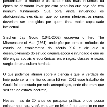
percorreram o mundo e os acadêmicos mais influentes da
época se deixaram levar por esta pesquisa que hoje não tem
nenhum fundamento. Sua obra ainda influenciou os
abolicionistas, eles diziam que, por serem inferiores, os negros
deveriam ser protegidos por quem tinha maior capacidade
intelectual.
Stephen Jay Gould (1941-2002) escreveu o livro The
Mismeasure of Man (1981), onde põe por terra os métodos de
estudo da craniometria do século XIX e diz que o
desenvolvimento do estudo daquela época é infundado e que as
diferenças sociais e econômicas entre raças, classes e sexos
surgiu de uma cultura herdada.
O que podemos afirmar sobre a ciência é que, a verdade de
hoje pode ser a mentira do amanhã (em 2011 esse trabalho de
Gould foi contestado por seis antropólogos, onde disseram que
seu estudo estava incorreto).
Nestes mais de 20 anos de pesquisa prática, o que posso
colocar aqui para você, meu amigo leitor, é que acredito no que